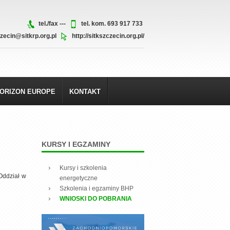
tel./fax ---
tel. kom. 693 917 733
zecin@sitkrp.org.pl
http://sitkszczecin.org.pl/
ORIZON EUROPE
KONTAKT
KURSY
I EGZAMINY
Kursy i szkolenia
Oddział w
energetyczne
Szkolenia i egzaminy BHP
WNIOSKI DO POBRANIA