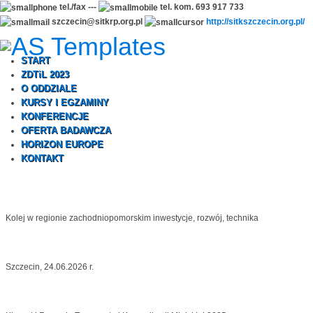
tel./fax ---
tel. kom. 693 917 733
szczecin@sitkrp.org.pl
http://sitkszczecin.org.pl/
START
ZDTiL 2023
O ODDZIALE
KURSY I EGZAMINY
KONFERENCJE
OFERTA BADAWCZA
HORIZON EUROPE
KONTAKT
Kolej w regionie zachodniopomorskim inwestycje, rozwój, technika
Szczecin, 24.06.2026 r.