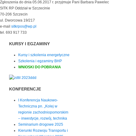
Zgłoszenia do dnia 05.06.2017 r. przyjmuje Pani Barbara Pawelec
SITK RP Oddział w Szczecinie
70-206 Szczecin
ul. Dworcowa 19/217
e-mail
sitkrpos@wp.pl
tel. 693 917 733
KURSY I EGZAMINY
Kursy i szkolenia energetyczne
Szkolenia i egzaminy BHP
WNIOSKI DO POBRANIA
KONFERENCJE
I Konferencja Naukowo-
Techniczna pn. „Kolej w
regionie zachodniopomorskim
– inwestycje, rozwój, technika
Seminarium drogowe 2025
Kierunki Rozwoju Transportu i