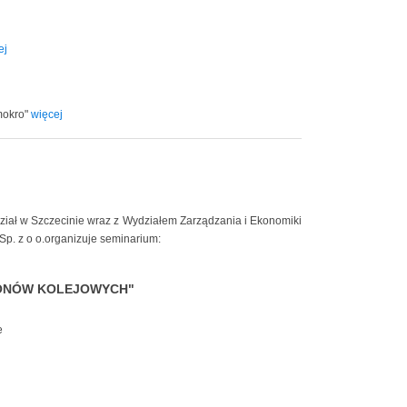
ej
mokro"
więcej
ział w Szczecinie wraz z Wydziałem Zarządzania i Ekonomiki
p. z o o.organizuje seminarium:
ONÓW KOLEJOWYCH"
e