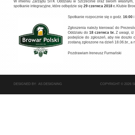
W imieniu Zarządu SITK Oddziału w Szczecinie oraz swoim własnym,
spotkanie integracyjne, które odbędzie się
29 czerwca 2018 r.
Klubie Brow
Spotkanie rozpocznie się o godz.
16:00
i
Zgłoszenia należy kierować do Prezesów 
Oddziału do
18 czerwca br.
Z uwagi, iż 
podejście do zgłoszeń, aby nie doszło d
zostaną zgłoszone na dzień 18.06.br., a
Pozdrawiam Ireneusz Furmański
DESIGNED BY: AS DESIGNING
COPYRIGHT © 2026 S