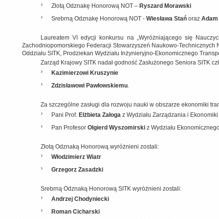
Złotą Odznakę Honorową NOT –
Ryszard Morawski
Srebrną Odznakę Honorową NOT -
Wiesława Stań
oraz
Adam 
Laureatem VI edycji konkursu na „Wyróżniającego się Nauczy
Zachodniopomorskiego Federacji Stowarzyszeń Naukowo-Technicznych NO
Oddziału SITK, Prodziekan Wydziału Inżynieryjno-Ekonomicznego Transpo
Zarząd Krajowy SITK nadał godność Zasłużonego Seniora SITK cz
Kazimierzowi Kruszynie
Zdzisławowi Pawłowskiemu
.
Za szczególne zasługi dla rozwoju nauki w obszarze ekonomiki tr
Pani Prof.
Elżbieta Załoga
z Wydziału Zarządzania i Ekonomiki
Pan Profesor
Olgierd Wyszomirski
z Wydziału Ekonomicznego
Złotą Odznaką Honorową wyróżnieni zostali:
Włodzimierz Wiatr
Grzegorz Zasadzki
Srebrną Odznaką Honorową SITK wyróżnieni zostali:
Andrzej Chodyniecki
Roman Cicharski