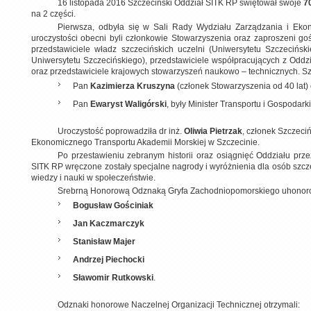
16 listopada 2016 Szczeciński Oddział SITK RP świętował swoje
7
na 2 części.
Pierwsza, odbyła się w Sali Rady Wydziału Zarządzania i Ekon
uroczystości obecni byli członkowie Stowarzyszenia oraz zaproszeni go
przedstawiciele władz szczecińskich uczelni (Uniwersytetu Szczecińs
Uniwersytetu Szczecińskiego), przedstawiciele współpracujących z Odd
oraz przedstawiciele krajowych stowarzyszeń naukowo – technicznych. Sz
Pan
Kazimierza Kruszyna
(członek Stowarzyszenia od 40 lat)
Pan
Ewaryst Waligórski
, były Minister Transportu i Gospodarki
Uroczystość poprowadziła dr inż.
Oliwia Pietrzak
, członek Szczeci
Ekonomicznego Transportu Akademii Morskiej w Szczecinie.
Po przestawieniu zebranym historii oraz osiągnięć Oddziału pr
SITK RP wręczone zostały specjalne nagrody i wyróżnienia dla osób sz
wiedzy i nauki w społeczeństwie.
Srebrną Honorową Odznaką Gryfa Zachodniopomorskiego uhonorowa
Bogusław Gościniak
Jan Kaczmarczyk
Stanisław Majer
Andrzej Piechocki
Sławomir Rutkowski
.
Odznaki honorowe Naczelnej Organizacji Technicznej otrzymali: