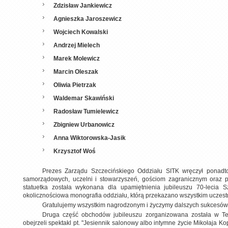
Zdzisław Jankiewicz
Agnieszka Jaroszewicz
Wojciech Kowalski
Andrzej Mielech
Marek Molewicz
Marcin Oleszak
Oliwia Pietrzak
Waldemar Skawiński
Radosław Tumielewicz
Zbigniew Urbanowicz
Anna Wiktorowska-Jasik
Krzysztof Woś
Prezes Zarządu Szczecińskiego Oddziału SITK wręczył ponadto
samorządowych, uczelni i stowarzyszeń, gościom zagranicznym oraz p
statuetka została wykonana dla upamiętnienia jubileuszu 70-lecia S
okolicznościowa monografia oddziału, którą przekazano wszystkim uczest
Gratulujemy wszystkim nagrodzonym i życzymy dalszych sukcesów
Druga część obchodów jubileuszu zorganizowana została w Tea
obejrzeli spektakl pt. "Jesiennik salonowy albo intymne życie Mikołaja K